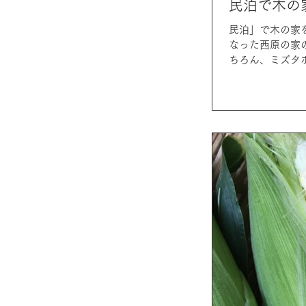
民泊で木の
民泊」で木の家
なった西原の家
ちろん、ミズタ
し...