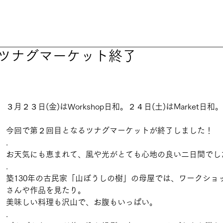
ツナグマーケット終了
３月２３日(金)はWorkshop日和。２４日(土)はMarket日和。
今回で第２回目となるツナグマーケットが終了しました！
.
お天気にも恵まれて、風や光がとても心地の良い二日間でし
.
築130年の古民家「山ぼうしの樹」の母屋では、ワークショ
さんや作品を見たり。
美味しい料理も沢山で、お腹もいっぱい。
.