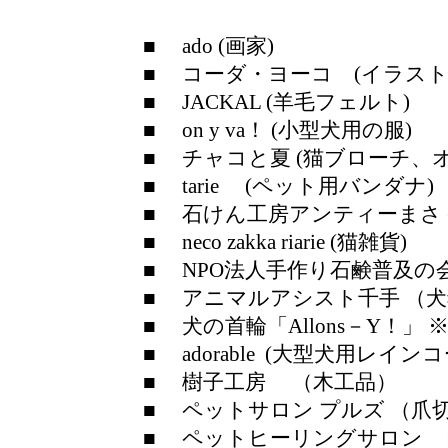
■ ado (
画家)
■ コーダ・ヨーコ (イラスト
■ JACKAL (羊毛フェルト)
■ on y va！ (小型犬用の服)
■ チャコと夏 (猫ブローチ、
■ tarie (ペット用バンダナ)
■ 石けん工房アンティーまさ 
■ neco zakka riarie (猫雑貨)
■ NPO法人手作り石鹸普及の
■ アニマルアシスト千手 （
■ 犬の首輪「Allons－Y！
■ adorable (大型犬用レイ
■ 樹子工房 （木工品）
■ ペットサロン プルズ （
■ ペットヒーリングサロン ロ