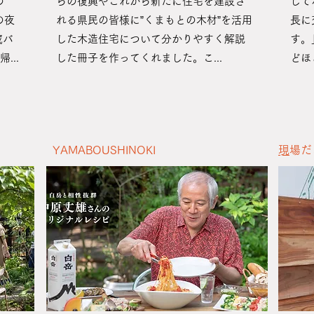
の
らの復興やこれから新たに住宅を建設さ
して
の夜
れる県民の皆様に”くまもとの木材”を活用
長に
蔵バ
した木造住宅について分かりやすく解説
す。
...
した冊子を作ってくれました。こ...
どほ
YAMABOUSHINOKI
​
現場