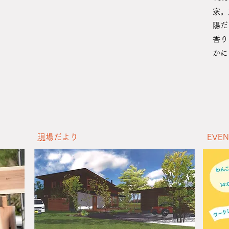
家。
陽だ
香り
かに
​
現場だより
​EVE