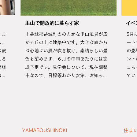
​里山で開放的に暮らす家
​イ
りま
上益城郡益城町ののどかな里山風景が広
5月
し、
がる丘の上に建築中です。大きな窓から
ート
は家
は心地よい風が吹き抜け、素晴らしい景
の影
える
色も望めます。６月の中旬あたりには完
ント
緊張
成予定です。見学会について、現在調整
コち
..
中なので、日程等わかり次第、お知ら...
てい
YAMABOUSHINOKI
住ま