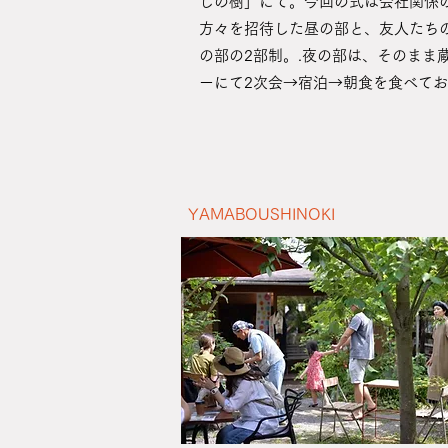
しの樹」にて。今回の式は会社関係
方々を招待した昼の部と、友人たち
の部の2部制。.夜の部は、そのまま
ーにて2次会→宿泊→朝食を食べてお帰
YAMABOUSHINOKI