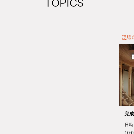
​TOPICS
​
現
​完
日時：
10