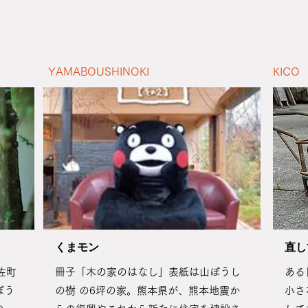
YAMABOUSHINOKI
KICO
​くまモン
​直
佐町
冊子「木の家のはなし」表紙は山ぼうし
ある
ぼう
の樹 の6坪の家。熊本県が、熊本地震か
小さ