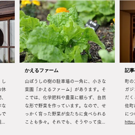
​かえるファーム
記事
、し
山ぼうしの樹の駐車場の一角に、小さな
町の
お休
菜園「かえるファーム」があります。そ
ガジ
間、
こでは、化学肥料や農薬に頼らず、自然
だく
作な
な形で野菜を作っています。なので、せ
佐町
んで
っかく育った野菜が虫たちに食べられる
につ
..
ことも多々。それでも、そうやって虫
...
http