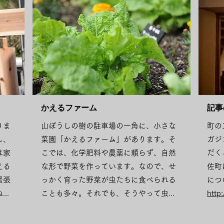
​かえるファーム
記事
りま
山ぼうしの樹の駐車場の一角に、小さな
町の
し、
菜園「かえるファーム」があります。そ
ガジ
は家
こでは、化学肥料や農薬に頼らず、自然
だく
える
な形で野菜を作っています。なので、せ
佐町
緊張
っかく育った野菜が虫たちに食べられる
につ
..
ことも多々。それでも、そうやって虫
...
http