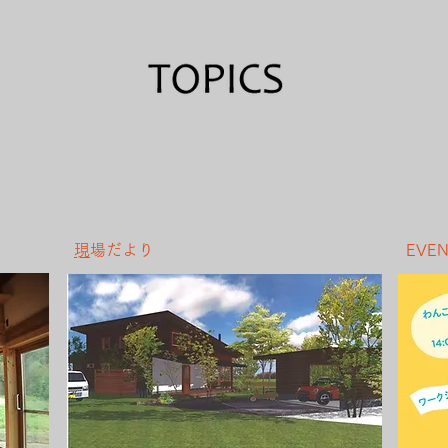
​
現場だより
​EVE