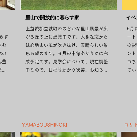
​里山で開放的に暮らす家
​イ
上益城郡益城町ののどかな里山風景が広
5月
暮らす
がる丘の上に建築中です。大きな窓から
ート
込む
は心地よい風が吹き抜け、素晴らしい景
の影
木の
色も望めます。６月の中旬あたりには完
ント
心豊
成予定です。見学会について、現在調整
コち
..
中なので、日程等わかり次第、お知ら...
てい
YAMABOUSHINOKI
ヨリ